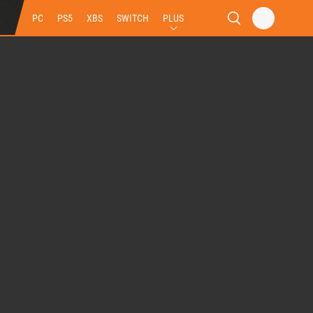
PC
PS5
XBS
SWITCH
PLUS