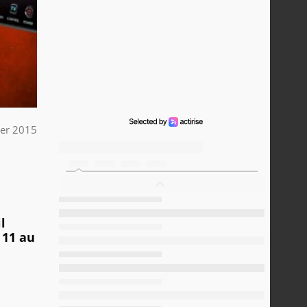
ier 2015
l
 11 au