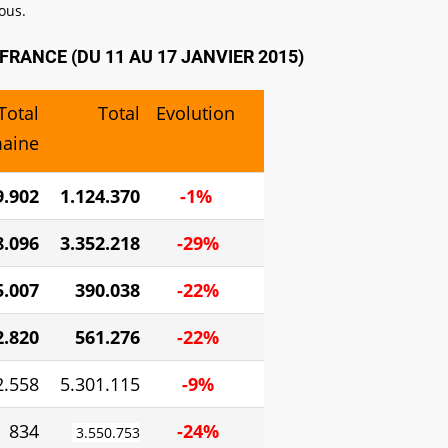
ous.
FRANCE (DU 11 AU 17 JANVIER 2015)
Total
Total
Evolution
aine
9.902
1.124.370
-1%
.096
3.352.218
-29%
5.007
390.038
-22%
2.820
561.276
-22%
2.558
5.301.115
-9
%
834
-24%
3.550.753