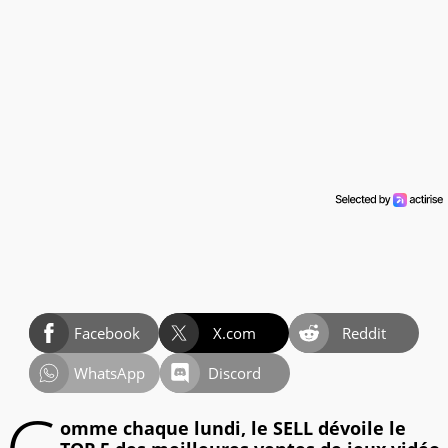
Facebook
X.com
Reddit
WhatsApp
Discord
omme chaque lundi, le SELL dévoile le