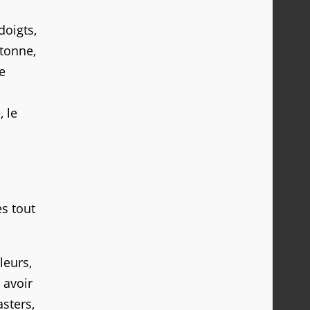
doigts,
étonne,
e
, le
s tout
leurs,
 avoir
sters,