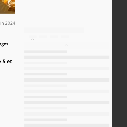
uin 2024
2
ages
 5 et