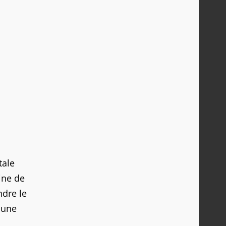
tale
ine de
ndre le
 une