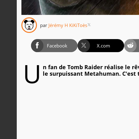
par
Jérémy H KiKiToès
Facebook
X.com
U
n fan de Tomb Raider réalise le rê
le surpuissant Metahuman. C'est 