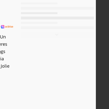
 Un
ères
ngs
cia
Jolie