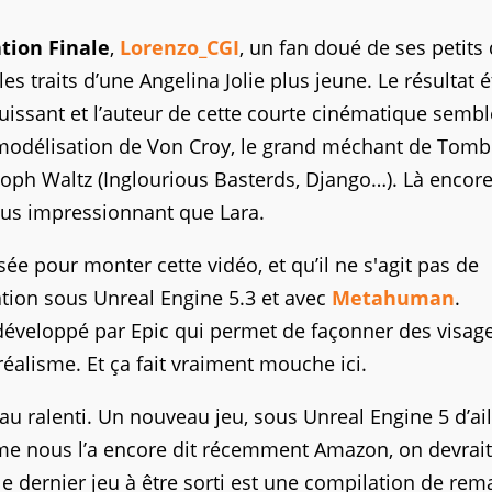
tion Finale
,
Lorenzo_CGI
, un fan doué de ses petits 
es traits d’une Angelina Jolie plus jeune. Le résultat 
uissant et l’auteur de cette courte cinématique sembl
a modélisation de Von Croy, le grand méchant de Tomb
stoph Waltz (Inglourious Basterds, Django…). Là encore
lus impressionnant que Lara.
sée pour monter cette vidéo, et qu’il ne s'agit pas de
ation sous Unreal Engine 5.3 et avec
Metahuman
.
 développé par Epic qui permet de façonner des visage
éalisme. Et ça fait vraiment mouche ici.
u ralenti. Un nouveau jeu, sous Unreal Engine 5 d’ail
e nous l’a encore dit récemment Amazon, on devrait
e dernier jeu à être sorti est une compilation de rema