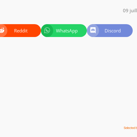
09 jui
Reddit
WhatsApp
Discord