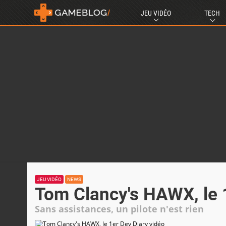
JEU VIDÉO
TECH
JEU VIDÉO
NEWS
Tom Clancy's HAWX, le 
Sans assistances, un pilote n'est rien