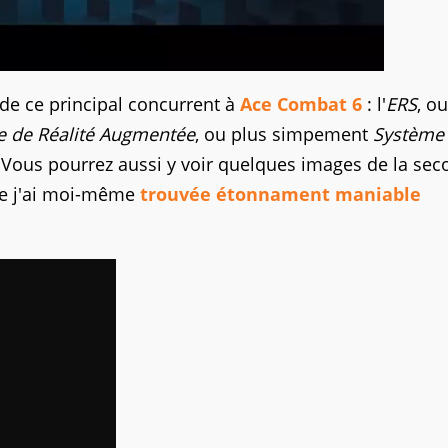
s de ce principal concurrent à
Ace Combat 6
: l'
ERS
, ou
 de Réalité Augmentée
, ou plus simpement
Système
 Vous pourrez aussi y voir quelques images de la se
que j'ai moi-même
trouvée étonnament maniable