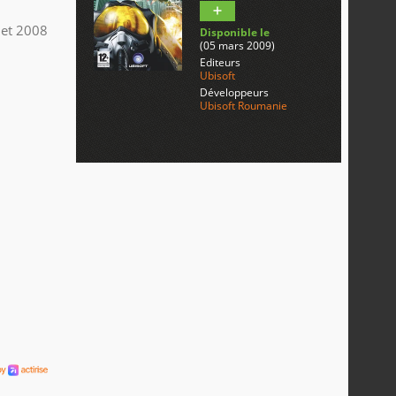
llet 2008
Disponible le
(05 mars 2009)
Editeurs
Ubisoft
Développeurs
Ubisoft Roumanie