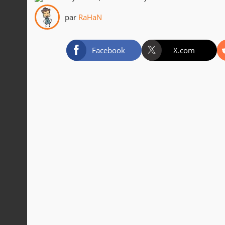
par
RaHaN
Facebook
X.com