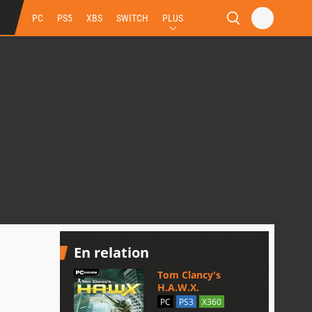
PC
PS5
XBS
SWITCH
PLUS
En relation
Tom Clancy's
H.A.W.X.
PC
PS3
X360