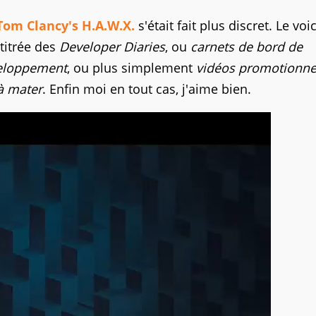
Tom Clancy's H.A.W.X.
s'était fait plus discret. Le voi
titrée des
Developer Diaries
, ou
carnets de bord de
eloppement
, ou plus simplement
vidéos promotionne
à mater
. Enfin moi en tout cas, j'aime bien.