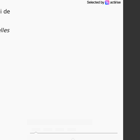
ci de
lles