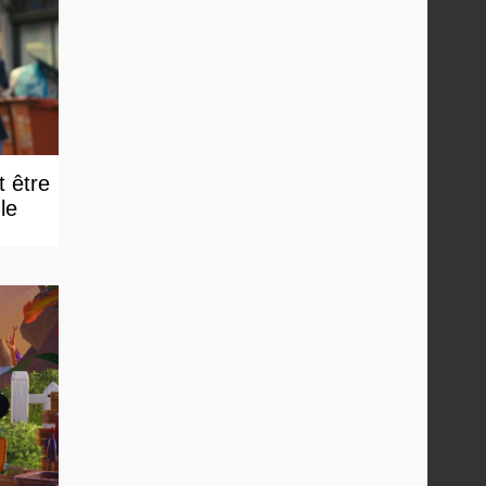
t être
e