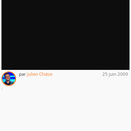
par
Julien Chièze
25 juin 2009
.