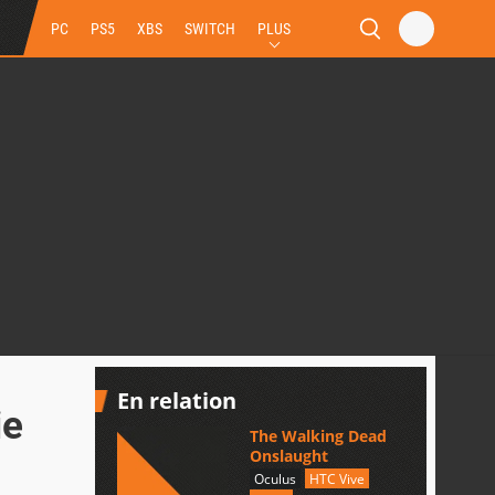
PC
PS5
XBS
SWITCH
PLUS
En relation
ie
The Walking Dead
Onslaught
Oculus
HTC Vive