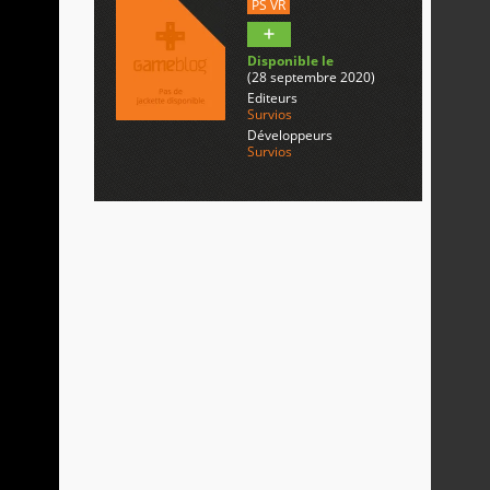
PS VR
Disponible le
(28 septembre 2020)
Editeurs
Survios
Développeurs
Survios