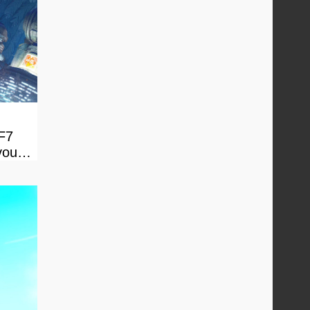
FF7
vous