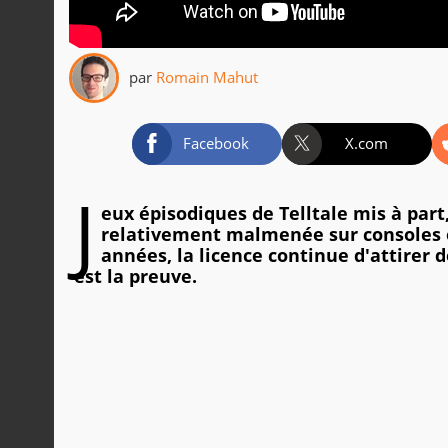
par
Romain Mahut
Facebook
X.com
J
eux épisodiques de Telltale mis à part
relativement malmenée sur consoles et
années, la licence continue d'attirer 
est la preuve.