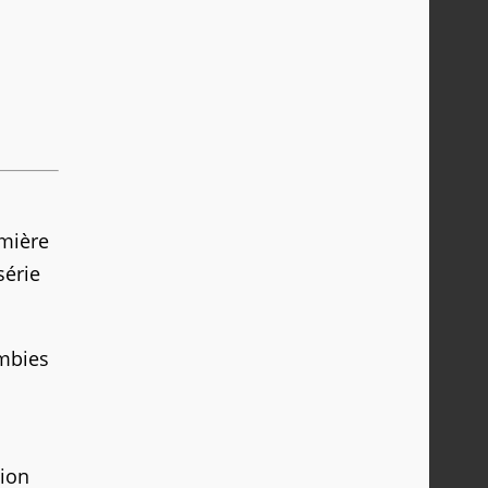
mière
série
ombies
tion