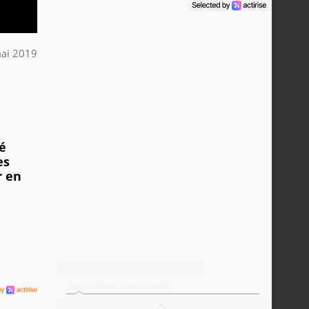
ai 2019
é
es
r en