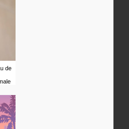
au de
male