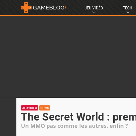
JEU VIDÉO
TECH
JEU VIDÉO
NEWS
The Secret World : prem
Un MMO pas comme les autres, enfin ?