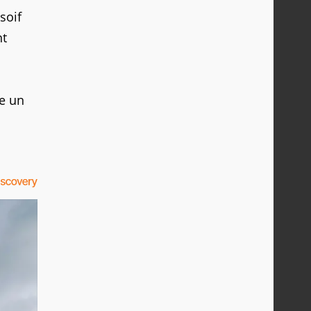
soif
nt
ve un