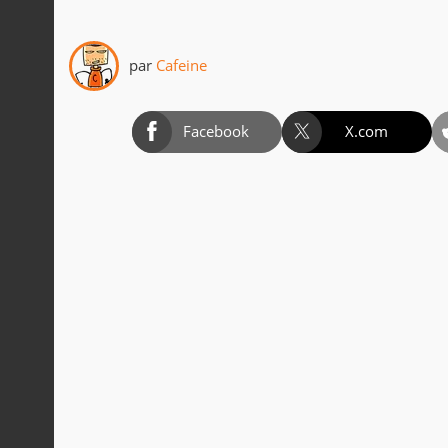
par
Cafeine
Facebook
X.com