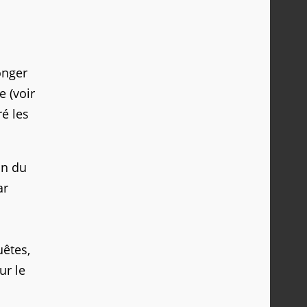
onger
e (voir
ré les
on du
ar
uêtes,
ur le