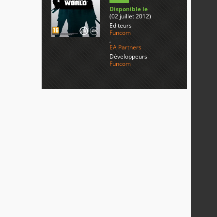
Disponible le
(02 juillet 2012)
Editeurs
Funcom
,
EA Partners
Développeurs
Funcom