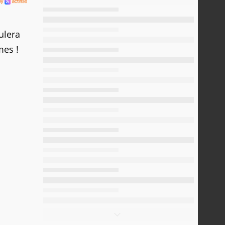
ulera
mes !