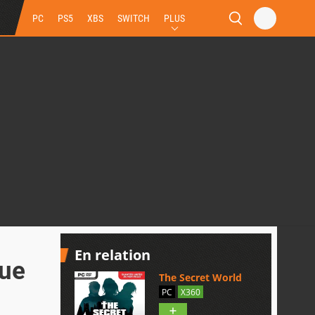
PC
PS5
XBS
SWITCH
PLUS
En relation
que
The Secret World
PC
X360