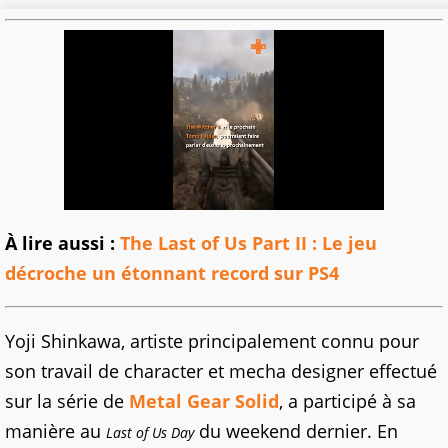
À lire aussi :
The Last of Us Part II : Le jeu
décroche un étonnant record sur PS4
Yoji Shinkawa, artiste principalement connu pour
son travail de character et mecha designer effectué
sur la série de
Metal Gear Solid
, a participé à sa
manière au
du weekend dernier. En
Last of Us Day