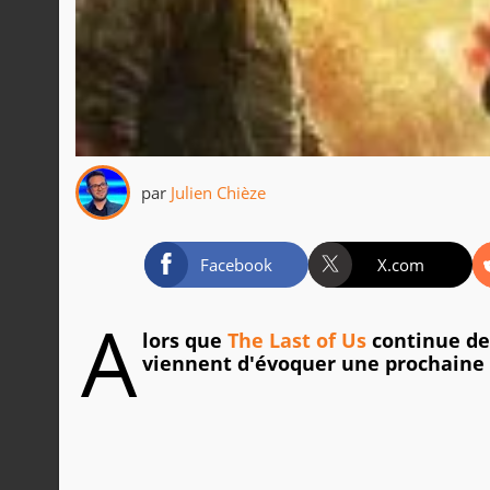
par
Julien Chièze
Facebook
X.com
A
lors que
The Last of Us
continue de 
viennent d'évoquer une prochaine