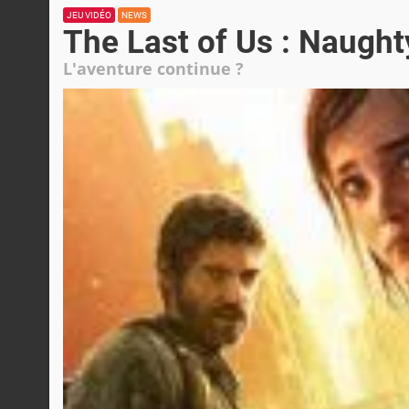
JEU VIDÉO
NEWS
The Last of Us : Naugh
L'aventure continue ?