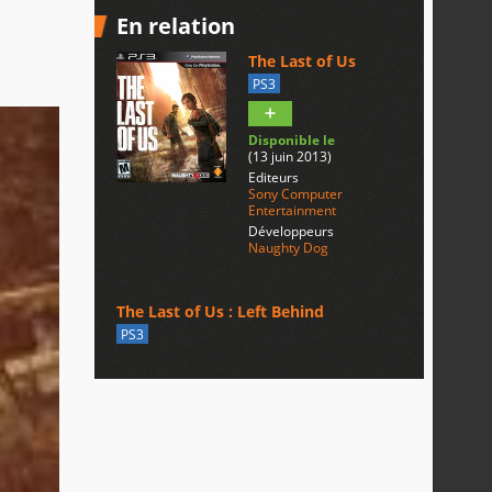
En relation
The Last of Us
PS3
Disponible le
(13 juin 2013)
Editeurs
Sony Computer
Entertainment
Développeurs
Naughty Dog
The Last of Us : Left Behind
PS3