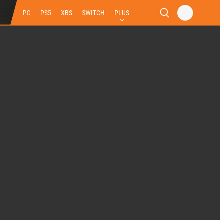
PC
PS5
XBS
SWITCH
PLUS