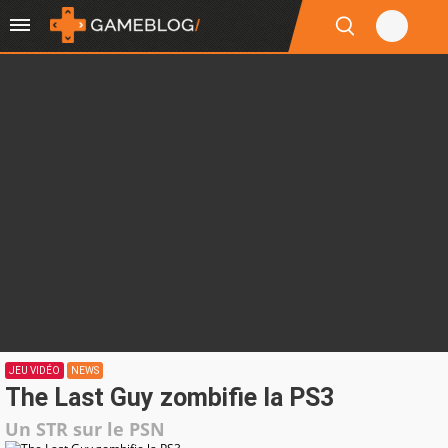
JEU VIDÉO
NEWS
The Last Guy zombifie la PS3
Un STR sur le PSN