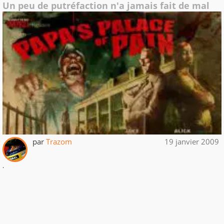
Un peu de putréfaction n'a jamais fait de mal
par
Trazom
19 janvier 2009
.