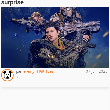
surprise
par
Jérémy H KiKiToès
07 juin 2025
.