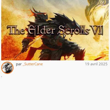
par
_SutterCane
19 avril 2025
.