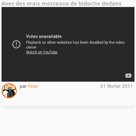
Avec des vrais morceaux de bidoche dedans
par
Peav'
01 février 2011
.