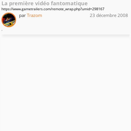
La première vidéo fantomatique
https://www.gametrailers.com/remote_wrap.php?umid=298167
par
Trazom
23 décembre 2008
.