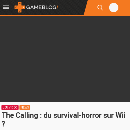
JEU VIDÉO
NEWS
The Calling : du survival-horror sur Wii
?