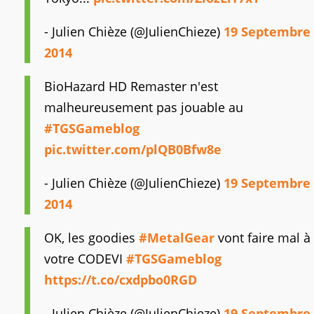
- Julien Chièze (@JulienChieze)
19 Septembre
2014
BioHazard HD Remaster n'est
malheureusement pas jouable au
#TGSGameblog
pic.twitter.com/plQB0Bfw8e
- Julien Chièze (@JulienChieze)
19 Septembre
2014
OK, les goodies
#MetalGear
vont faire mal à
votre CODEVI
#TGSGameblog
https://t.co/cxdpbo0RGD
- Julien Chièze (@JulienChieze)
19 Septembre