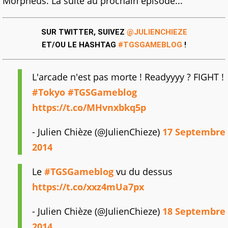
Morpheus. La suite au prochain épisode...
SUR TWITTER, SUIVEZ
@JULIENCHIEZE
ET/OU LE HASHTAG
#TGSGAMEBLOG
!
L'arcade n'est pas morte ! Readyyyy ? FIGHT !
#Tokyo
#TGSGameblog
https://t.co/MHvnxbkq5p
- Julien Chièze (@JulienChieze)
17 Septembre
2014
Le
#TGSGameblog
vu du dessus
https://t.co/xxz4mUa7px
- Julien Chièze (@JulienChieze)
18 Septembre
2014