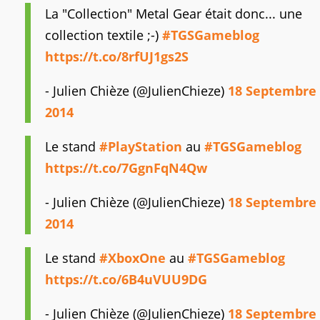
La "Collection" Metal Gear était donc... une
collection textile ;-)
#TGSGameblog
https://t.co/8rfUJ1gs2S
- Julien Chièze (@JulienChieze)
18 Septembre
2014
Le stand
#PlayStation
au
#TGSGameblog
https://t.co/7GgnFqN4Qw
- Julien Chièze (@JulienChieze)
18 Septembre
2014
Le stand
#XboxOne
au
#TGSGameblog
https://t.co/6B4uVUU9DG
- Julien Chièze (@JulienChieze)
18 Septembre