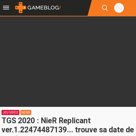
JEU VIDÉO
NEWS
TGS 2020 : NieR Replicant
ver.1.22474487139... trouve sa date de