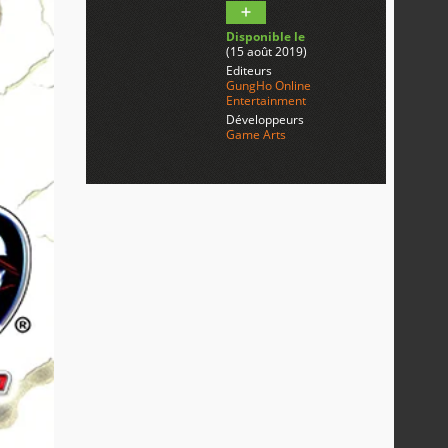
Disponible le
(15 août 2019)
Editeurs
GungHo Online
Entertainment
Développeurs
Game Arts