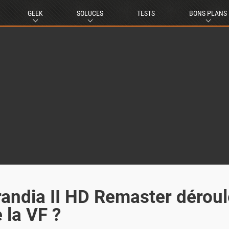
GEEK
SOLUCES
TESTS
BONS PLANS
randia II HD Remaster déroul
 la VF ?