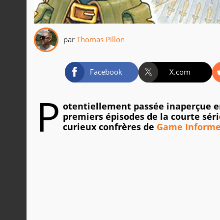
par
Thomas Pillon
Facebook
X.com
P
otentiellement passée inaperçue 
premiers épisodes de la courte sér
curieux confrères de
Game Informe