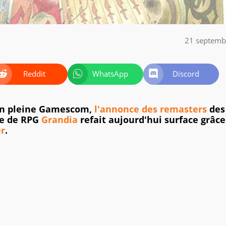
21 septemb
Reddit
WhatsApp
Discord
en pleine Gamescom,
l'annonce des remasters
des
ie de RPG
Grandia
refait aujourd'hui surface grâce
r
.