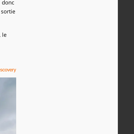
a donc
 sortie
, le