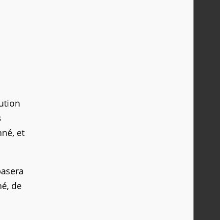
ution
s
né, et
basera
né, de