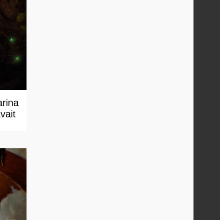
arina
vait