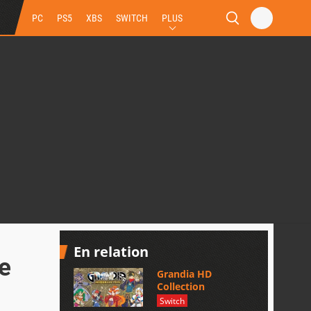
PC
PS5
XBS
SWITCH
PLUS
En relation
e
Grandia HD
Collection
Switch