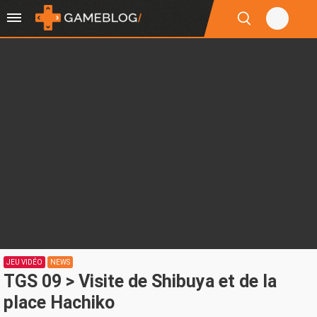
JEU VIDÉO
NEWS
TGS 09 > Visite de Shibuya et de la
place Hachiko