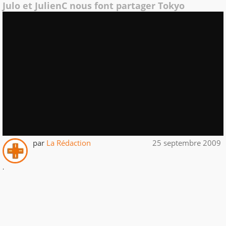
Julo et JulienC nous font partager Tokyo
par
La Rédaction
25 septembre 2009
.