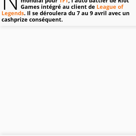
N
mondial pour
TFT
, l'auto battler de Riot
Games intégré au client de
League of
Legends
. Il se déroulera du 7 au 9 avril avec un
cashprize conséquent.