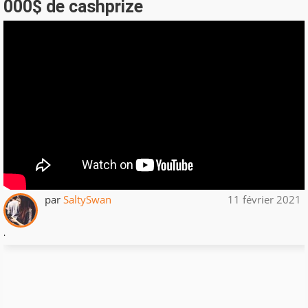
000$ de cashprize
par
SaltySwan
11 février 2021
.