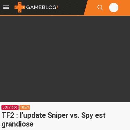
JEU VIDÉO
NEWS
TF2 : l'update Sniper vs. Spy est
grandiose