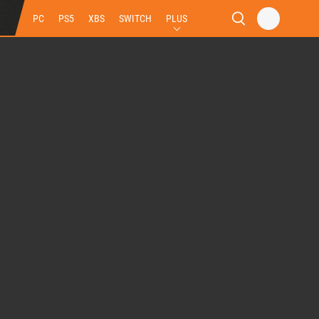
PC
PS5
XBS
SWITCH
PLUS