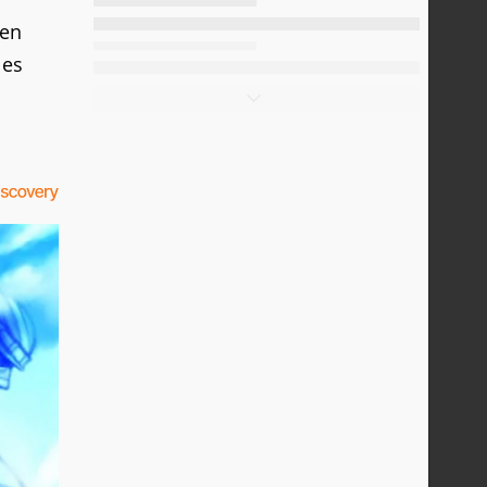
 en
les