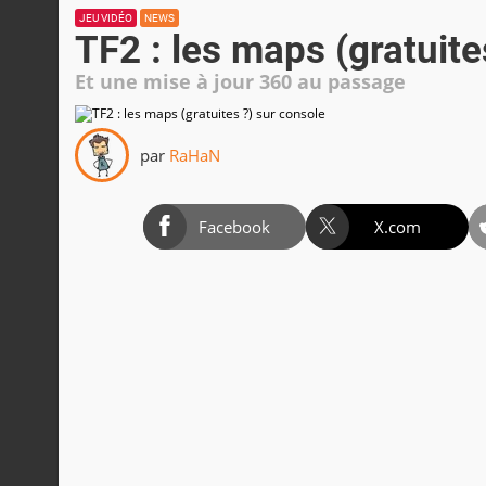
JEU VIDÉO
NEWS
TF2 : les maps (gratuite
Et une mise à jour 360 au passage
par
RaHaN
Facebook
X.com