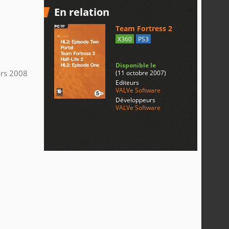
En relation
Team Fortress 2
X360
PS3
Disponible le
rs 2008
(11 octobre 2007)
Editeurs
VALVe Software
Développeurs
VALVe Software