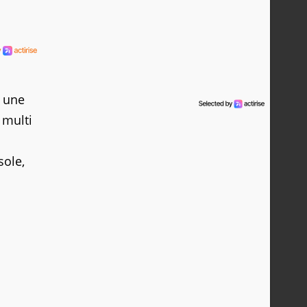
r une
 multi
sole,