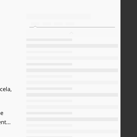
cela,
de
nt...