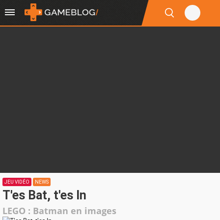
JEU VIDÉO
NEWS
T'es Bat, t'es In
LEGO : Batman en images