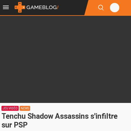
JEU VIDÉO
NEWS
Tenchu Shadow Assassins s'infiltre
sur PSP