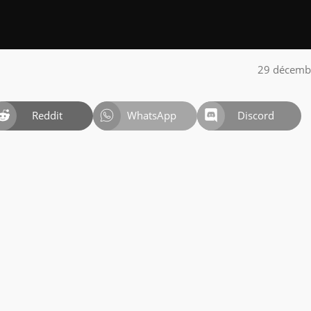
29 décemb
Reddit
WhatsApp
Discord