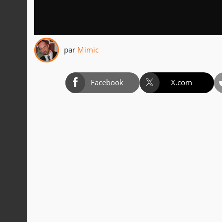
par
Mimic
Facebook
X.com