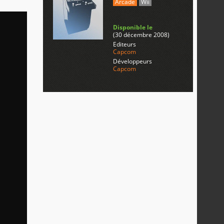
Arcade
Wii
Disponible le
(30 décembre 2008)
Editeurs
Capcom
Développeurs
Capcom