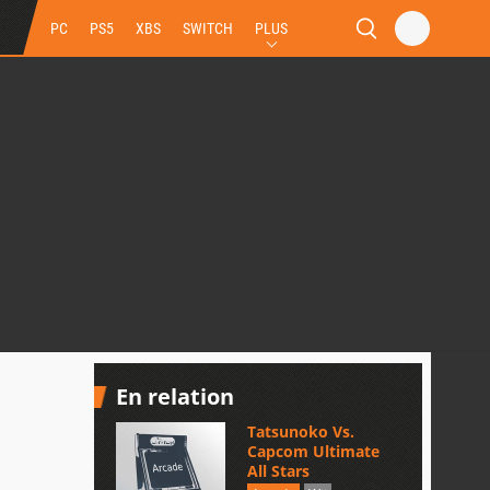
PC
PS5
XBS
SWITCH
PLUS
En relation
Tatsunoko Vs.
Capcom Ultimate
All Stars