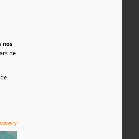
s nos
ars de
 de