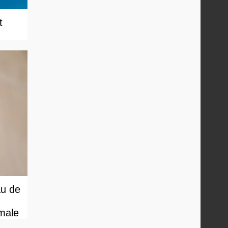
t
au de
male