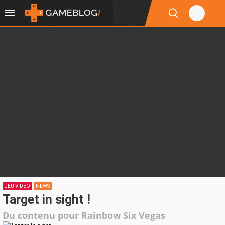
JEU VIDÉO
NEWS
Target in sight !
Du contenu pour Rainbow Six Vegas