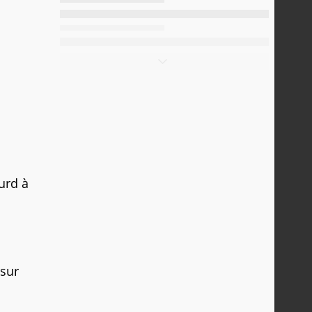
urd à
.
sur