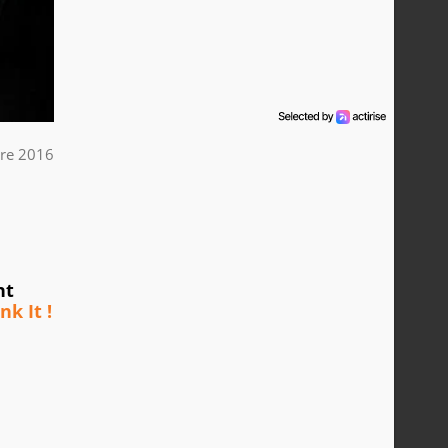
re 2016
nt
nk It !