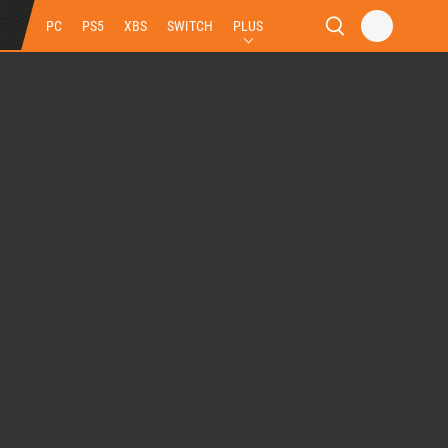
PC
PS5
XBS
SWITCH
PLUS