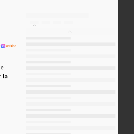
ne
 la