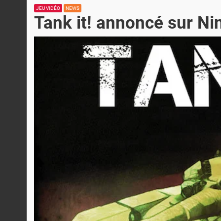
JEU VIDÉO
NEWS
Tank it! annoncé sur N