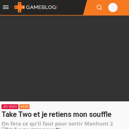
JEU VIDÉO
NEWS
Take Two et je retiens mon souffle
On fera ce qu'il faut pour sortir Manhunt 2