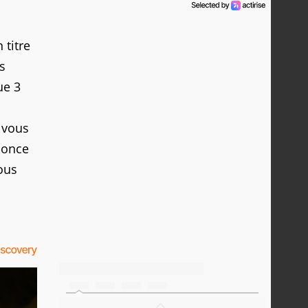
 titre
s
ue 3
 vous
nonce
ous