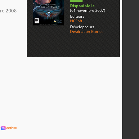
Disponible le
re 2008
(01 novembre 2007)
Editeurs
NCSoft
Développeurs
Destination Games