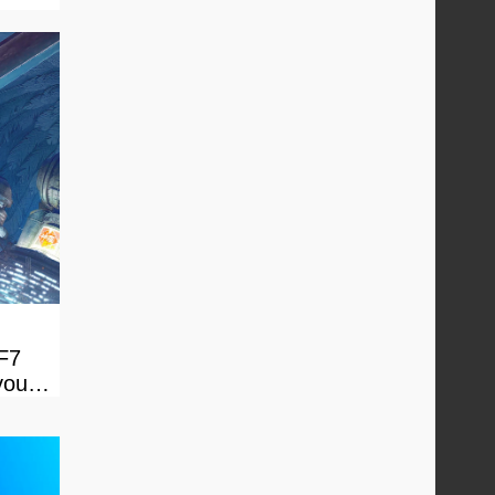
FF7
vous