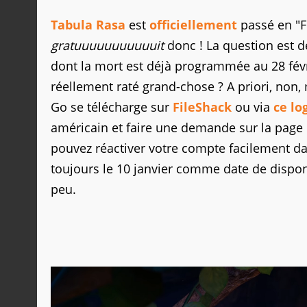
Tabula Rasa
est
officiellement
passé en "Fr
gratuuuuuuuuuuuit
donc ! La question est de
dont la mort est déjà programmée au 28 févr
réellement raté grand-chose ? A priori, non, 
Go se télécharge sur
FileShack
ou via
ce lo
américain et faire une demande sur la page 
pouvez réactiver votre compte facilement dan
toujours le 10 janvier comme date de disponi
peu.