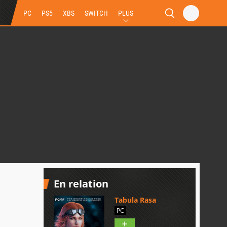
PC
PS5
XBS
SWITCH
PLUS
En relation
Tabula Rasa
PC