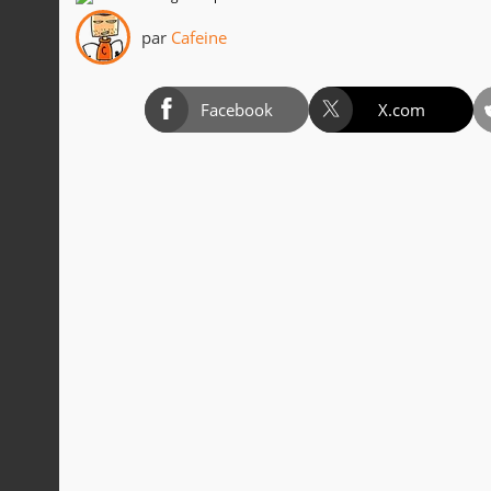
par
Cafeine
Facebook
X.com