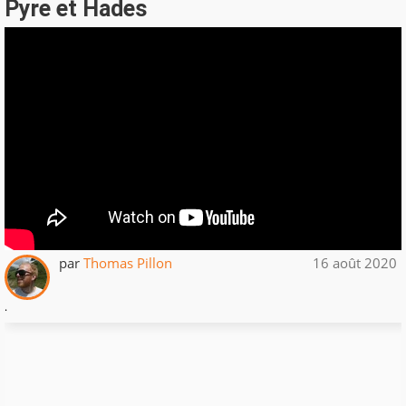
Pyre et Hades
par
Thomas Pillon
16 août 2020
.