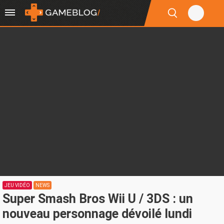
JEU VIDÉO
NEWS
Super Smash Bros Wii U / 3DS : un
nouveau personnage dévoilé lundi