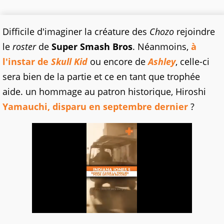
Difficile d'imaginer la créature des
Chozo
rejoindre
le
roster
de
Super Smash Bros
. Néanmoins,
à
l'instar de
Skull Kid
ou encore de
Ashley
, celle-ci
sera bien de la partie et ce en tant que trophée
aide. un hommage au patron historique, Hiroshi
Yamauchi, disparu en septembre dernier
?