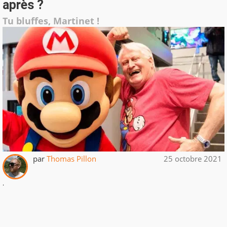
après ?
Tu bluffes, Martinet !
par
Thomas Pillon
25 octobre 2021
.