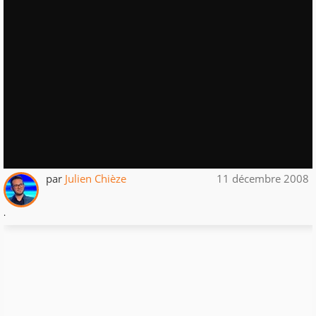
par
Julien Chièze
11 décembre 2008
.