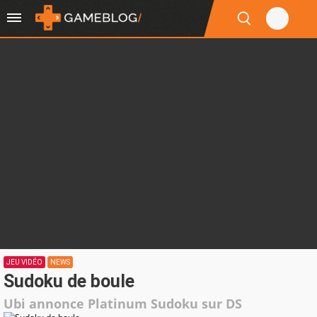
JEU VIDÉO
NEWS
Sudoku de boule
Ubi annonce Platinum Sudoku sur DS