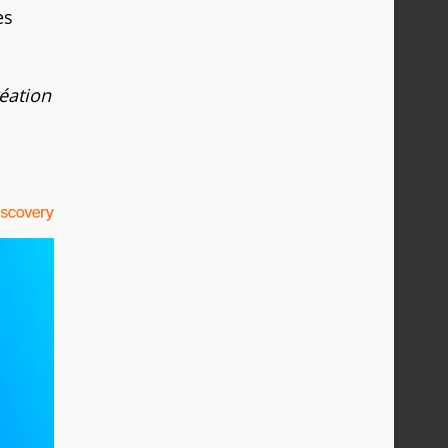
es
éation