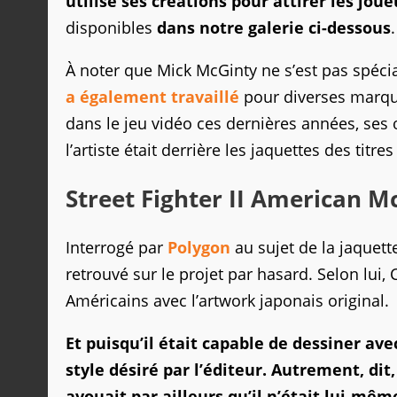
utilisé ses créations pour attirer les joue
disponibles
dans notre galerie ci-dessous
.
À noter que Mick McGinty ne s’est pas spécial
a également travaillé
pour diverses marques
dans le jeu vidéo ces dernières années, ses
l’artiste était derrière les jaquettes des titre
Street Fighter II American M
Interrogé par
Polygon
au sujet de la jaquette
retrouvé sur le projet par hasard. Selon lui
Américains avec l’artwork japonais original.
Et puisqu’il était capable de dessiner ave
style désiré par l’éditeur. Autrement, dit
avouait par ailleurs qu’il n’était lui-même