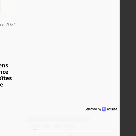
re 2021
ens
nce
oîtes
de