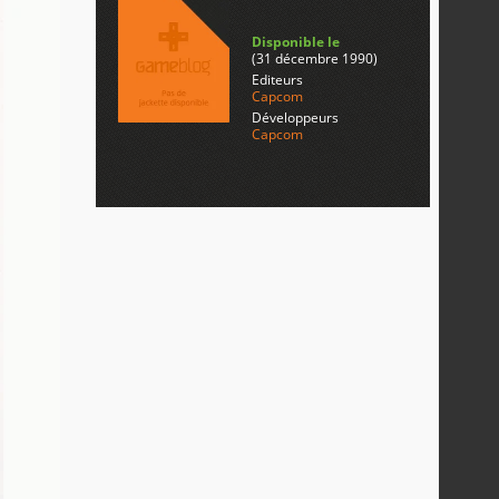
Disponible le
(31 décembre 1990)
Editeurs
Capcom
Développeurs
Capcom