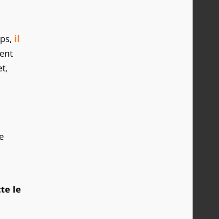
mps,
il
sent
t,
e
tte le