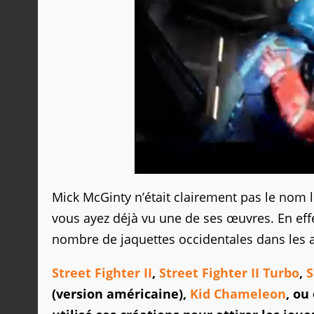
Mick McGinty n’était clairement pas le nom l
vous ayez déjà vu une de ses œuvres. En effet, 
nombre de jaquettes occidentales dans les 
Street Fighter II
,
Street Fighter II Turbo
,
S
(version américaine),
Kid Chameleon
, ou