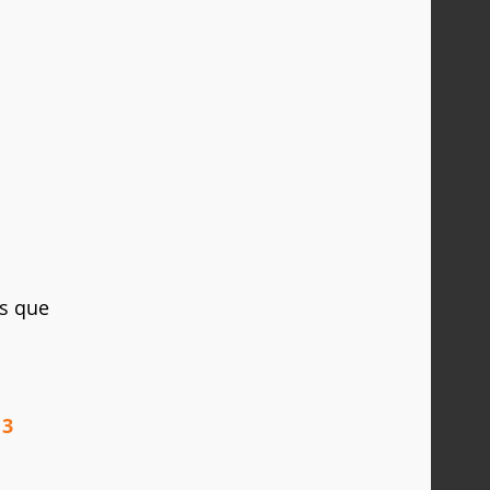
es que
 3