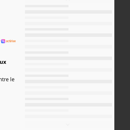
eux
tre le