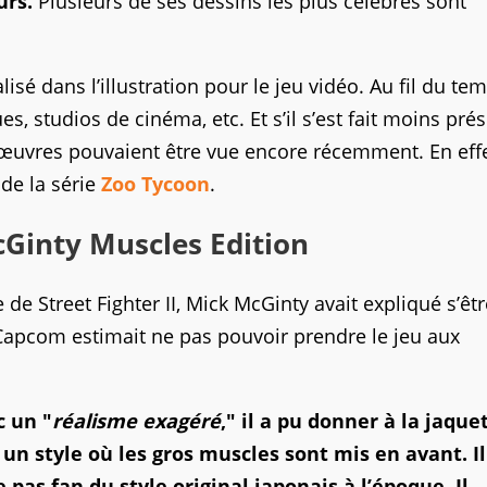
urs.
Plusieurs de ses dessins les plus célèbres sont
isé dans l’illustration pour le jeu vidéo. Au fil du te
, studios de cinéma, etc. Et s’il s’est fait moins pré
 œuvres pouvaient être vue encore récemment. En effe
s de la série
Zoo Tycoon
.
cGinty Muscles Edition
 de Street Fighter II, Mick McGinty avait expliqué s’êtr
, Capcom estimait ne pas pouvoir prendre le jeu aux
c un "
réalisme exagéré
," il a pu donner à la jaque
, un style où les gros muscles sont mis en avant. Il
 pas fan du style original japonais à l’époque. Il