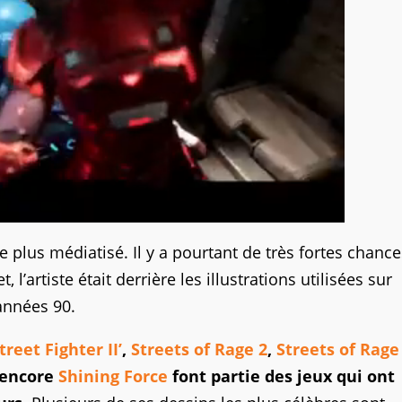
e plus médiatisé. Il y a pourtant de très fortes chanc
l’artiste était derrière les illustrations utilisées sur
années 90.
treet Fighter II’
,
Streets of Rage 2
,
Streets of Rage
 encore
Shining Force
font partie des jeux qui ont