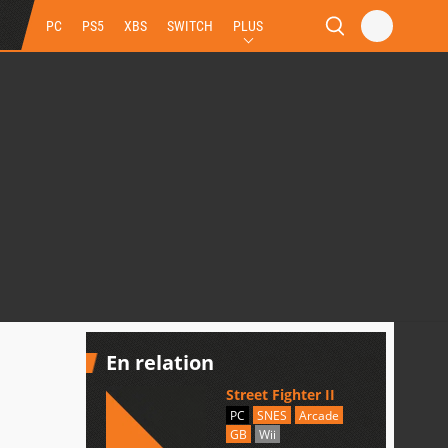
PC
PS5
XBS
SWITCH
PLUS
En relation
Street Fighter II
PC
SNES
Arcade
GB
Wii