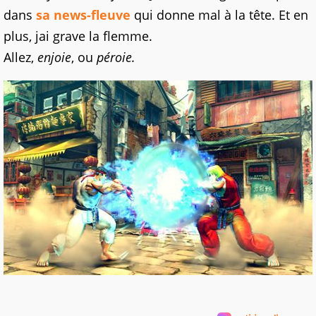
dans
sa news-fleuve
qui donne mal à la tête. Et en
plus, jai grave la flemme.
Allez,
enjoie
, ou
péroie.