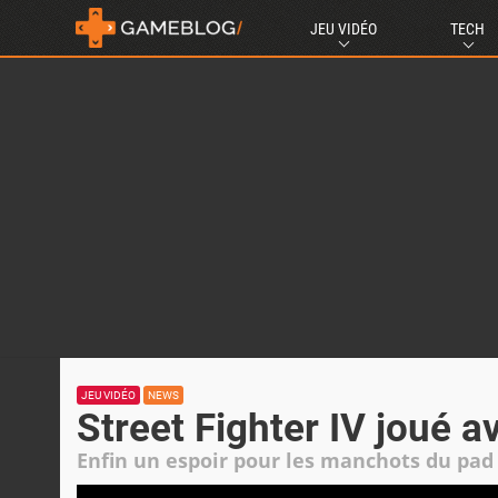
JEU VIDÉO
TECH
JEU VIDÉO
NEWS
Street Fighter IV joué a
Enfin un espoir pour les manchots du pad