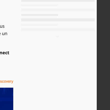
lus
e un
nect