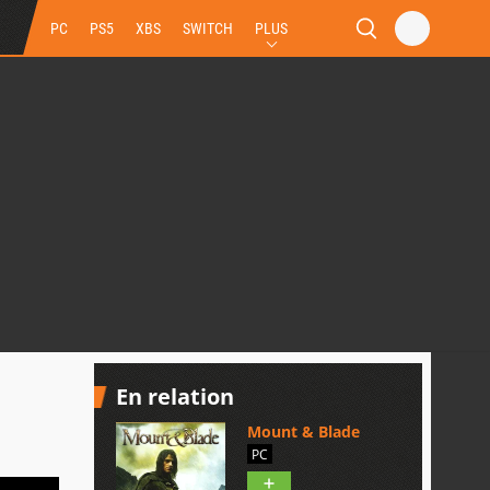
PC
PS5
XBS
SWITCH
PLUS
En relation
Mount & Blade
PC