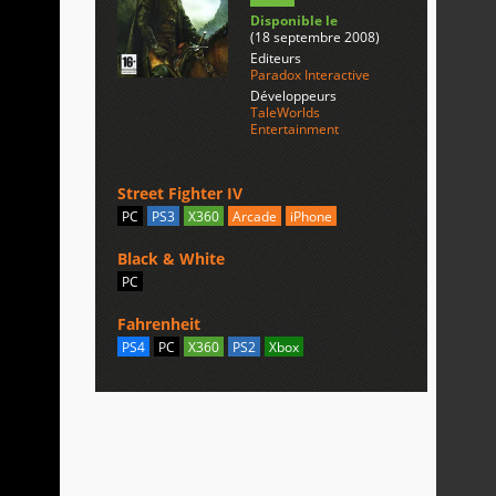
Disponible le
(18 septembre 2008)
Editeurs
Paradox Interactive
Développeurs
TaleWorlds
Entertainment
Street Fighter IV
PC
PS3
X360
Arcade
iPhone
Black & White
PC
Fahrenheit
PS4
PC
X360
PS2
Xbox