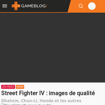
JEU VIDÉO
NEWS
Street Fighter IV : images de qualité
Dhalsim, Chun-Li, Honda et les autres