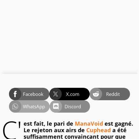
Facebook
X.com
Reddit
WhatsApp
Discord
C'
est fait, le pari de
ManaVoid
est gagné.
Le rejeton aux airs de
Cuphead
a été
suffisamment convaincant pour que