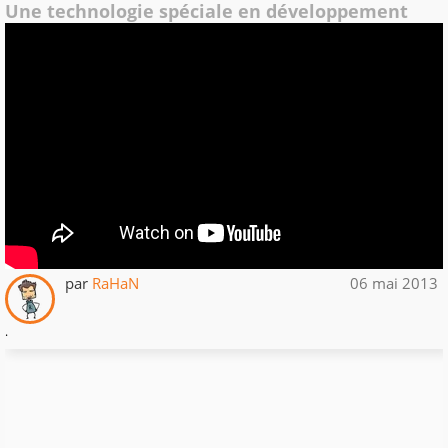
Une technologie spéciale en développement
par
RaHaN
06 mai 2013
.