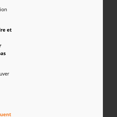
tion
re et
r
pas
ouver
quent