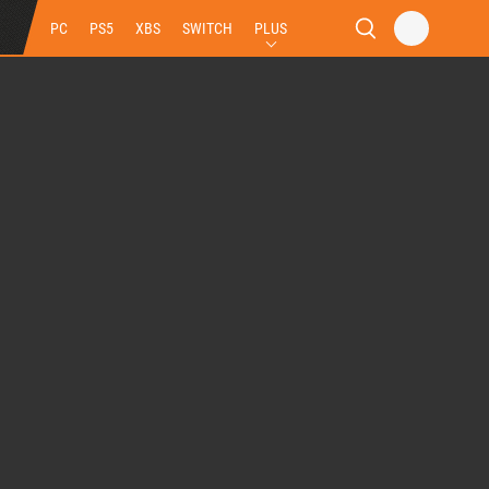
PC
PS5
XBS
SWITCH
PLUS