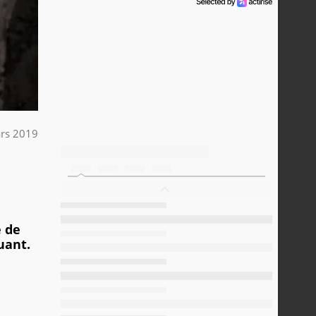
rs 2019
é de
uant.