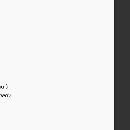
nu à
medy
,