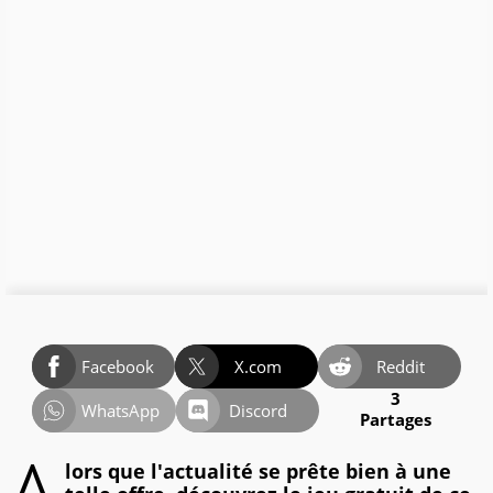
Facebook
X.com
Reddit
3
WhatsApp
Discord
Partages
lors que l'actualité se prête bien à une