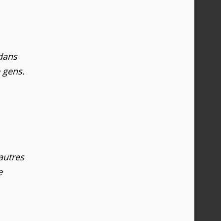
 dans
 gens.
autres
e