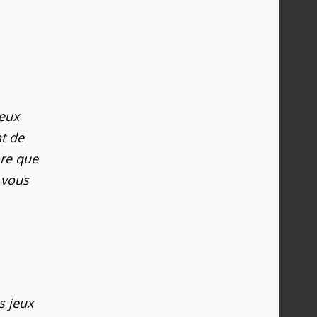
jeux
t de
ore que
 vous
s jeux