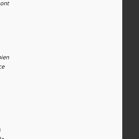
sont
bien
ce
s
le