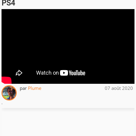
PS4
par
Plume
07 août 2020
.