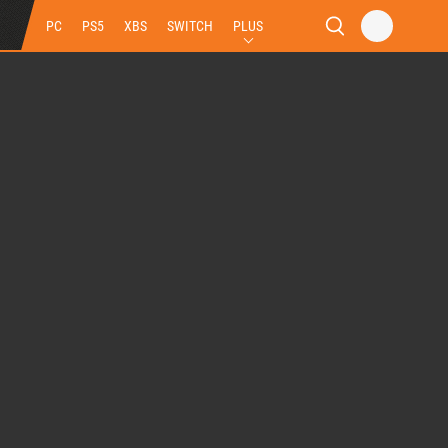
PC
PS5
XBS
SWITCH
PLUS