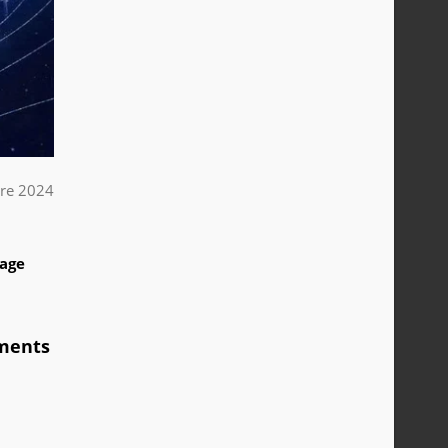
re 2024
1
tage
ements