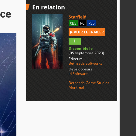
En relation
 ce
Starfield
XBS
PC
PS5
VOIR LE TRAILER
Disponible le
(05 septembre 2023)
Editeurs
Bethesda Softworks
Développeurs
id Software
,
Bethesda Game Studios
Montréal