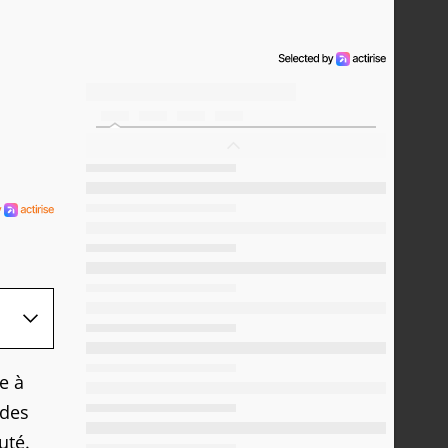
e à
 des
uté.