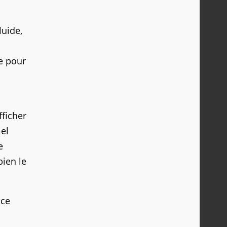
luide,
le pour
fficher
iel
e
bien le
 ce