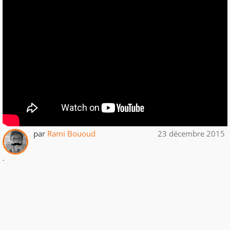
par
Rami Bououd
23 décembre 2015
.