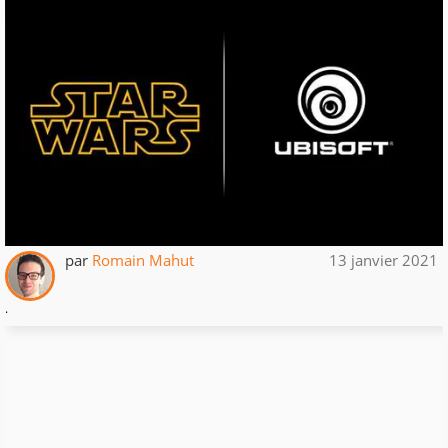
par
Romain Mahut
13 janvier 2021
.