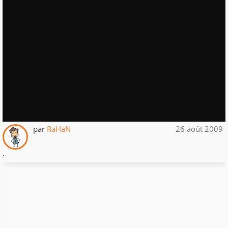
par
RaHaN
26 août 2009
.