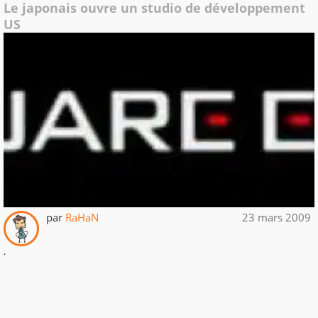
Le japonais ouvre un studio de développement
US
par
RaHaN
23 mars 2009
.